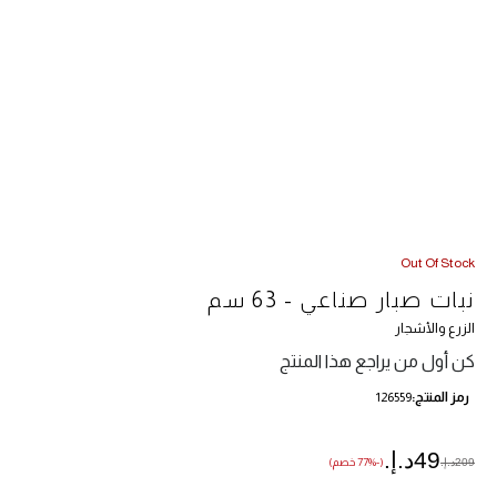
Out Of Stock
نبات صبار صناعي - 63 سم
الزرع والأشجار
كن أول من يراجع هذا المنتج
رمز المنتج
126559
49د.إ.‏
209د.إ.‏
(-77% خصم)