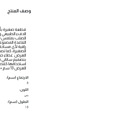
وصف المنتج
قطعة صغيرة بأنا
الدفء الطبيعي و
الصلب بملمس ناع
القاعدة المصنو
راقية لأي مساحة 
الصغيرة، كما تصل
العرض. غطاء خش
بتصميم ساتاني ن
العرض 13 سم × الإرتفاع 8 سم
الارتفاع (سم):
8
اللون:
بني
الطول (سم):
18