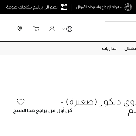
انضم إلى برنامج مكافآت صوغة
سهولة الإرجاع واسترداد الأموال
Search
سلة التسوق
طفال
جداريات
وق ديكور (صغيرة) -
كن أول من يراجع هذا المنتج