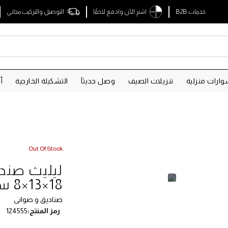
خدمات B2B
اشترِ الآن وادفع لاحقًا
التوصيل والتركيب مجاني
ارات منزلية
تنزيلات الصيف
وصل حديثآ
التشكيلة الخارجية
أ
Out Of Stock
ليليث صند
18×13×8 سم
صناديق و صوانى
رمز المنتج
124555