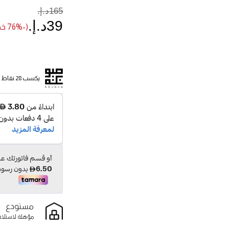
165د.إ.‏
39د.إ.‏
(-76% خصم)
يكسب 28 نقاط
مستودع
مؤهلة لاستلام