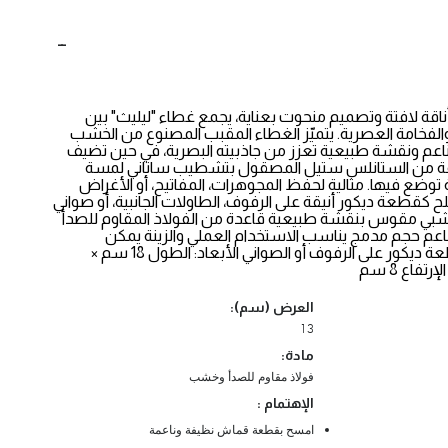
قة لافتة وتصميم منحوت بعناية، يجمع غطاء "ليليث" بين
الفخامة العصرية. يتميّز الغطاء المقبب المصنوع من الخشب
م ونقشة طبيعية تعزز من جاذبيته البصرية، في حين تضيف
عة من الستانلس ستيل المصقول بتشطيب ساتاني لمسة
توضع فيها. مثالية لحفظ المجوهرات، المفاتيح، أو الأغراض
ح كقطعة ديكور أنيقة على الرفوف، الطاولات الجانبية، أو صواني
بي مقوس بنقشة طبيعية قاعدة من الفولاذ المقاوم للصدأ
اعم حجم مدمج يناسب الاستخدام العملي والزينة يمكن
استخدامها كقطعة ديكور على الرفوف أو الصواني الأبعاد: الطول 18 سم ×
العرض (سم):
13
مادة:
فولاذ مقاوم للصدأ وخشب
الإهتمام :
امسح بقطعة قماش نظيفة وناعمة