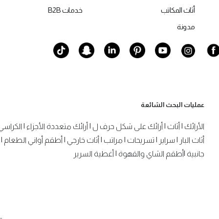
أثاث المكاتب
خدمات B2B
مدونة
عمليات البحث الشائعة
الأرائك
|
أثاث
|
أرائك على شكل حرف ل
|
أرائك متعددة الأجزاء
|
الكراسي
أثاث البار
|
سراير
|
تسريحات
|
مراتب
|
أثاث خارجي
|
أطقم أواني الطعام
|
جانبية
|
أطقم الشاي والقهوة
|
أغطية السرير