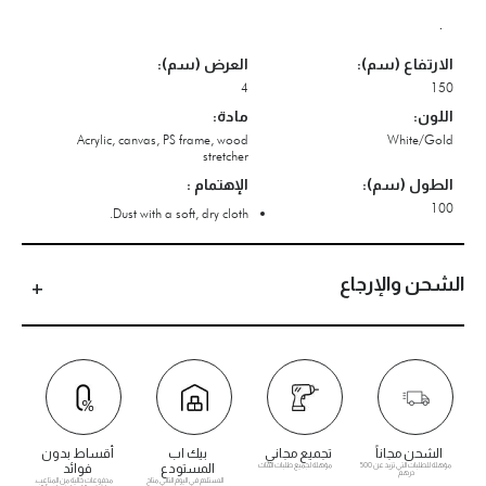
.
الارتفاع (سم):
العرض (سم):
4
150
اللون:
مادة:
Acrylic, canvas, PS frame, wood
White/Gold
stretcher
الطول (سم):
الإهتمام :
100
Dust with a soft, dry cloth.
الشحن والإرجاع
الشحن مجاناً
تجميع مجاني
بيك اب
أقساط بدون
مؤهلة للطلبات التي تزيد عن 500
مؤهلة لجميع طلبات الأثاث
المستودع
فوائد
درهم
الاستلام في اليوم التالي متاح
مدفوعات خالية من المتاعب.