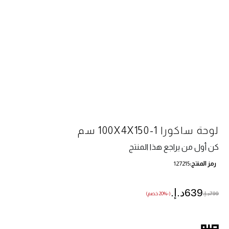
لوحة ساكورا 1-100X4X150 سم
كن أول من يراجع هذا المنتج
رمز المنتج
127215
639د.إ.‏
799د.إ.‏
(-20% خصم)