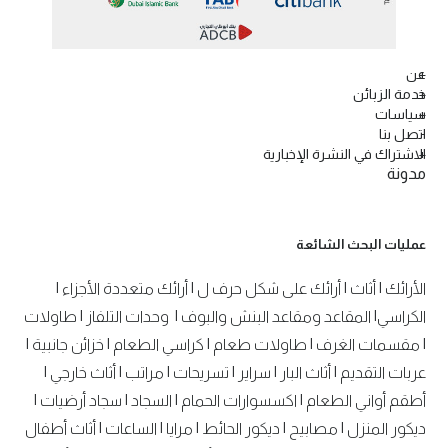
عن
خدمة الزبائن
سياسات
اتصل بنا
الاشتراك في النشرة الإخبارية
مدونة
عمليات البحث الشائعة
الأرائك
|
أثاث
|
أرائك على شكل حرف ل
|
أرائك متعددة الأجزاء
|
الكراسي
|
المقاعد ومقاعد البنش والبوف
|
وحدات التلفاز
|
طاولات
|
مقسمات الغرف
|
طاولات طعام
|
كراسي الطعام
|
خزائن جانبية
|
عربات التقديم
|
أثاث البار
|
سراير
|
تسريحات
|
مراتب
|
أثاث خارجي
|
أطقم أواني الطعام
|
اكسسوارات الحمام
|
السجاد
|
سجاد أرضيات
|
ديكور المنزل
|
مصابيح
|
ديكور الحائط
|
مرايا
|
الساعات
|
أثاث أطفال