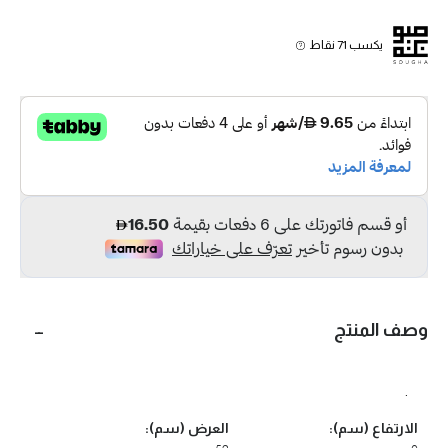
يكسب 71 نقاط
وصف المنتج
.
الارتفاع (سم):
العرض (سم):