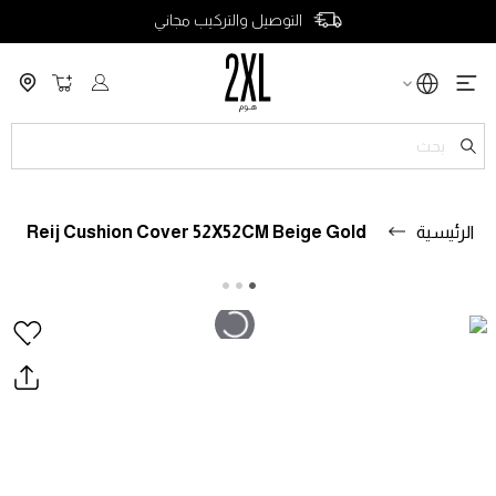
التوصيل والتركيب مجاني
سلة التسو
ch
الرئيسية
Reij Cushion Cover 52X52CM Beige Gold
خطى
خطى
لى
لى
داية
هاية
عرض
عرض
لصور.
لصور.