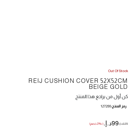
Out Of Stock
REIJ CUSHION COVER 52X52CM
BEIGE GOLD
كن أول من يراجع هذا المنتج
رمز المنتج
127280
99د.إ.‏
125د.إ.‏
(-21% خصم)