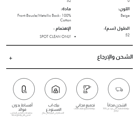
52
0
اللون:
مادة:
Front-Boucle/Metallic Back- 100%
Beige
Cotton
الطول (سم):
الإهتمام :
52
SPOT CLEAN ONLY
الشحن والإرجاع
الشحن مجاناً
تجميع مجاني
بيك اب
أقساط بدون
مؤهلة للطلبات التي تزيد عن 500
مؤهلة لجميع طلبات الأثاث
المستودع
فوائد
درهم
الاستلام في اليوم التالي متاح
مدفوعات خالية من المتاعب.
اشتري الآن وادفع لاحقًا!