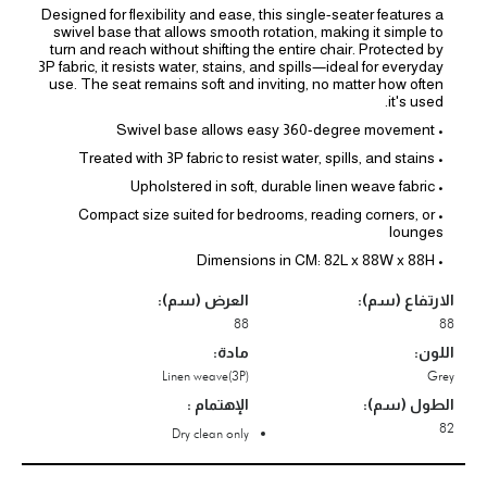
Designed for flexibility and ease, this single-seater features a
swivel base that allows smooth rotation, making it simple to
turn and reach without shifting the entire chair. Protected by
3P fabric, it resists water, stains, and spills—ideal for everyday
use. The seat remains soft and inviting, no matter how often
it's used.
• Swivel base allows easy 360-degree movement
• Treated with 3P fabric to resist water, spills, and stains
• Upholstered in soft, durable linen weave fabric
• Compact size suited for bedrooms, reading corners, or
lounges
• Dimensions in CM: 82L x 88W x 88H
الارتفاع (سم):
العرض (سم):
88
88
اللون:
مادة:
Linen weave(3P)
Grey
الطول (سم):
الإهتمام :
82
Dry clean only