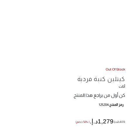
Out Of Stock
كيتلين كنبة فردية
أثاث
كن أول من يراجع هذا المنتج
رمز المنتج
125284
1,279د.إ.‏
2,875د.إ.‏
(-56% خصم)