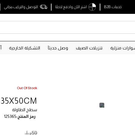
خدمات B2B
اشترِ الآن وادفع لاحقًا
التوصيل والتركيب مجاني
ارات منزلية
تنزيلات الصيف
وصل حديثآ
التشكيلة الخارجية
أ
Out Of Stock
35X50CM
سطح الطاولة
رمز المنتج
125365
59د.إ.‏