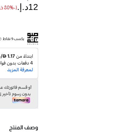
12د.إ.‏
(-80% خصم)
يكسب 9 نقاط
وصف المنتج