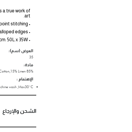
s a true work of
art.
• Beautifully embroidered with intricate needlepoint stitching.
• Classic scalloped edges.
• Dimensions in cm: 50L x 35W
العرض (سم):
35
مادة:
85% Cotton,15% Linen
الإهتمام :
chine wash ,Max30ˆC.
الشحن والإرجاع