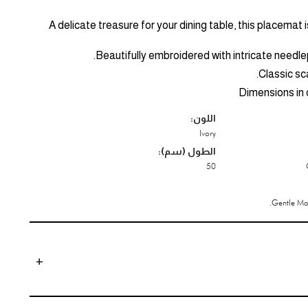
A delicate treasure for your dining table, this placemat i
اللون:
Ivory
الطول (سم):
50
Gentle Ma