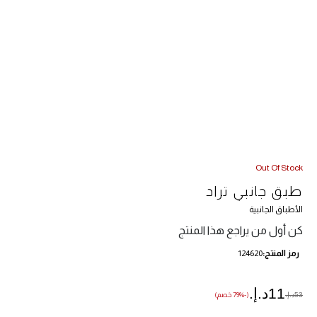
Out Of Stock
طبق جانبي تراد
الأطباق الجانبية
كن أول من يراجع هذا المنتج
رمز المنتج
124620
11د.إ.‏
53د.إ.‏
(-79% خصم)