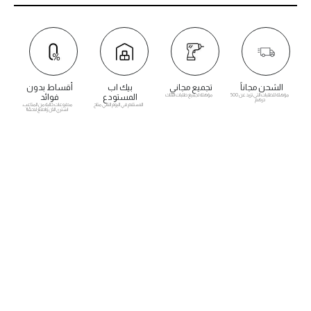
الشحن مجاناً
تجميع مجاني
بيك اب
أقساط بدون
مؤهلة للطلبات التي تزيد عن 500
مؤهلة لجميع طلبات الأثاث
المستودع
فوائد
درهم
الاستلام في اليوم التالي متاح
مدفوعات خالية من المتاعب.
اشتري الآن وادفع لاحقًا!