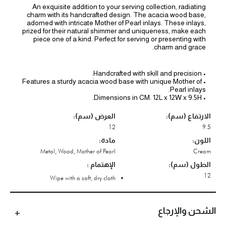
An exquisite addition to your serving collection, radiating
charm with its handcrafted design. The acacia wood base,
adorned with intricate Mother of Pearl inlays. These inlays,
prized for their natural shimmer and uniqueness, make each
piece one of a kind. Perfect for serving or presenting with
charm and grace.
• Handcrafted with skill and precision.
• Features a sturdy acacia wood base with unique Mother of
Pearl inlays.
• Dimensions in CM: 12L x 12W x 9.5H.
الارتفاع (سم):
العرض (سم):
12
9.5
اللون:
مادة:
Metal, Wood, Mother of Pearl
Cream
الطول (سم):
الإهتمام :
12
Wipe with a soft, dry cloth
الشحن والإرجاع