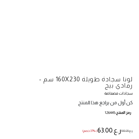
لونا سجادة طويلة 160X230 سم -
رمادي بيج
سجادات فضفاضة
كن أول من يراجع هذا المنتج
رمز المنتج
126445
ر.ع.‏63.00
ر.ع.‏100.20
(-37% خصم)