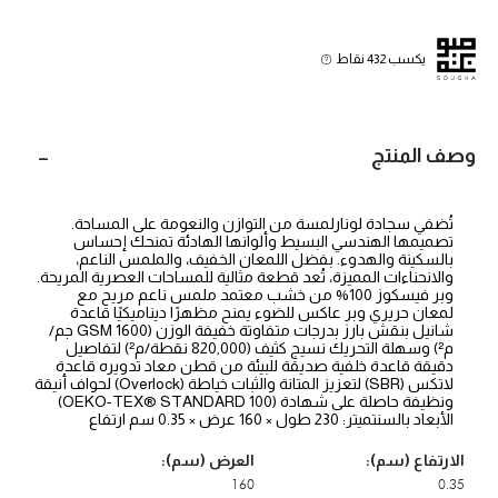
يكسب 432 نقاط
وصف المنتج
تُضفي سجادة لونارلمسة من التوازن والنعومة على المساحة.
تصميمها الهندسي البسيط وألوانها الهادئة تمنحك إحساس
بالسكينة والهدوء. بفضل اللمعان الخفيف، والملمس الناعم،
والانحناءات المميزة، تُعد قطعة مثالية للمساحات العصرية المريحة.
وبر فيسكوز 100% من خشب معتمد ملمس ناعم مريح مع
لمعان حريري وبر عاكس للضوء يمنح مظهرًا ديناميكيًا قاعدة
شانيل بنقش بارز بدرجات متفاوتة خفيفة الوزن (GSM 1600 جم/
م²) وسهلة التحريك نسيج كثيف (820,000 نقطة/م²) لتفاصيل
دقيقة قاعدة خلفية صديقة للبيئة من قطن معاد تدويره قاعدة
لاتكس (SBR) لتعزيز المتانة والثبات خياطة (Overlock) لحواف أنيقة
ونظيفة حاصلة على شهادة (OEKO-TEX® STANDARD 100)
الأبعاد بالسنتميتر: 230 طول × 160 عرض × 0.35 سم ارتفاع
الارتفاع (سم):
العرض (سم):
160
0.35