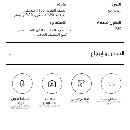
اللون:
مادة:
رمادي بيج
الطبقة العلوية: 100% فيسكوز،
القاعدة: 90% فيسكوز، 10% بوليستر
الطول (سم):
الإهتمام :
230
يُنظّف بالمكنسة الكهربائية بانتظام.
يُمنع التنظيف الجاف.
الشحن والإرجاع
الشحن مجاناً
تجميع مجاني
بيك اب
أقساط بدون
مؤهلة للطلبات التي تزيد عن 500
مؤهلة لجميع طلبات الأثاث
المستودع
فوائد
درهم
الاستلام في اليوم التالي متاح
مدفوعات خالية من المتاعب.
اشتري الآن وادفع لاحقًا!