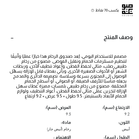
يكسب 70 نقاط
وصف المنتج
مصمم للاستخدام اليومي، يُعد صندوق الرخام هذا خيارًا عمليًا وأنيقًا
لتنظيم مستلزمات الحمام وتقليل الفوضى. مصنوع من رخام
طبيعي صلب، مثالي لحفظ القطن، وأعواد تنظيف الأذن، وربطات
الشعر أو الأدوات الصغيرة الأخرى، ويأتي بغطاء قابل للإزالة يسهّل
الوصول إلى المحتوى بسرعة وسلاسة. تصميمه الدائري والمدمج
يجعله مناسبًا للأرفف الضيقة، أو الصواني، أو أسطح الحمام
المختلفة. مصنوع من رخام طبيعي بلمسات مميزة غطاء سهل
الإزالة لتخزين عملي مثالي لحفظ القطن، أعواد التنظيف، ولوازم
الحمام الأبعاد بالسنتيمتر: 9.5 طول × 9.5 عرض × 9.2 ارتفاع
الارتفاع (سم):
العرض (سم):
9.5
9.2
اللون:
مادة:
أبيض
رخام (أبيض جاز)
الطول (سم):
الإهتمام :