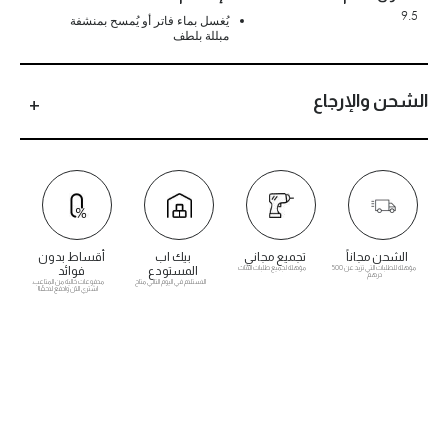
9.5
يُغسل بماء فاتر أو يُمسح بمنشفة
مبللة بلطف
الشحن والإرجاع
الشحن مجاناً
تجميع مجاني
بيك اب
أقساط بدون
مؤهلة للطلبات التي تزيد عن 500
مؤهلة لجميع طلبات الأثاث
المستودع
فوائد
درهم
الاستلام في اليوم التالي متاح
مدفوعات خالية من المتاعب.
اشتري الآن وادفع لاحقًا!