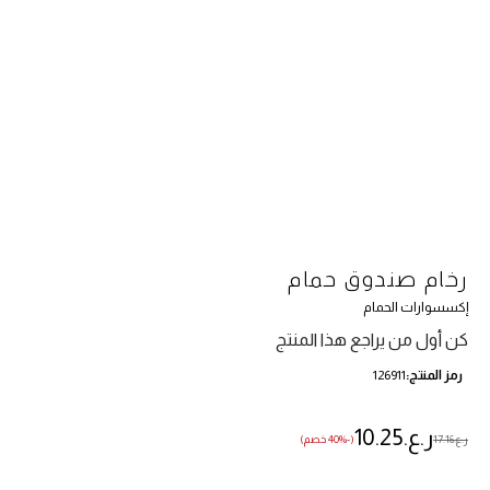
رخام صندوق حمام
إكسسوارات الحمام
كن أول من يراجع هذا المنتج
رمز المنتج
126911
ر.ع.‏10.25
ر.ع.‏17.16
(-40% خصم)