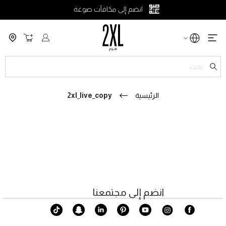
انضم إلى مكافآت صوغة
سلة التسو
ch
الرئيسية
2xl_live_copy
انضم إلى مجتمعنا