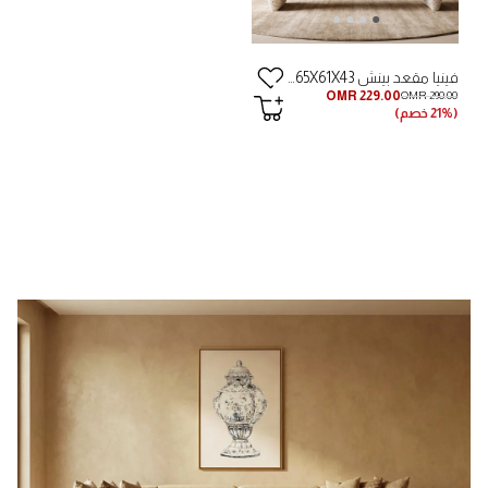
فينيا مقعد بينش 165X61X43 - عاجي
OMR 229.00
OMR 290.00
(21% خصم)