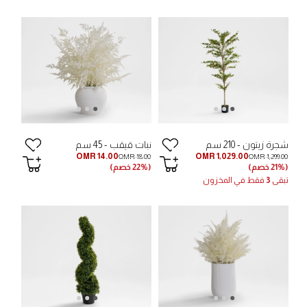
شجرة زيتون - 210 سم
نبات قيقب - 45 سم
OMR 14.00
OMR 1,029.00
OMR 18.00
OMR 1,299.00
(21% خصم)
(22% خصم)
تبقى
3
فقط في المخزون