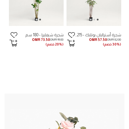
شجرة أستراليان بوتلنك - 215 سم
شجرة شيفليرا - 180 سم
OMR 73.50
OMR 57.50
OMR 99.00
OMR 82.00
(30% خصم)
(20% خصم)