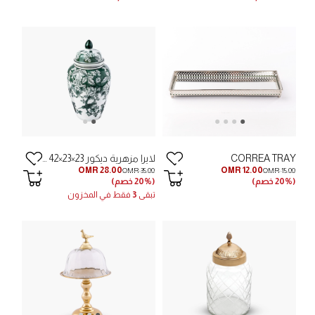
CORREA TRAY
لايرا مزهرية ديكور 23×23×42 سم - أخضر/أبيض
OMR 28.00
OMR 12.00
OMR 35.00
OMR 15.00
(20% خصم)
(20% خصم)
تبقى
3
فقط في المخزون