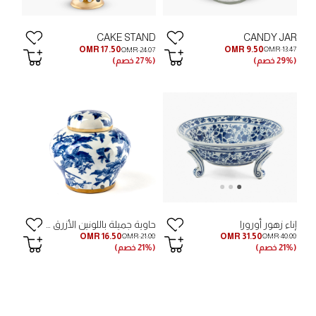
CANDY JAR
CAKE STAND
OMR 9.50
OMR 17.50
OMR 13.47
OMR 24.07
(29% خصم)
(27% خصم)
إناء زهور أورورا
حاوية جميلة باللونين الأزرق والأبيض
OMR 16.50
OMR 31.50
OMR 21.00
OMR 40.00
(21% خصم)
(21% خصم)