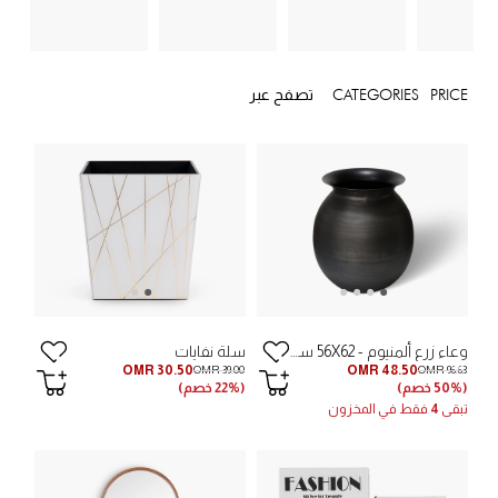
PRICE
CATEGORIES
تصفح عبر
وعاء زرع ألمنيوم - 56X62 سم
سلة نفايات
OMR 30.50
OMR 48.50
OMR 39.00
OMR 96.63
(50% خصم)
(22% خصم)
تبقى
4
فقط في المخزون