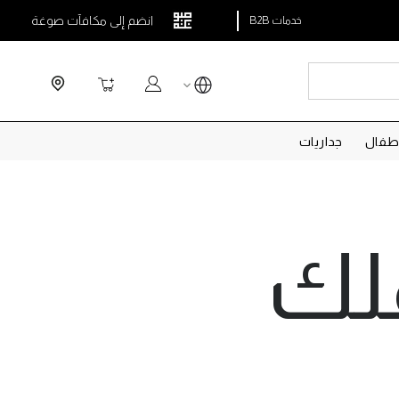
انضم إلى مكافآت صوغة
خدمات B2B
Search
سلة التسوق
طفال
جداريات
لك