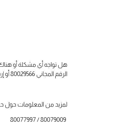
هل تواجه أي مشكلة أو هناك 
الرقم المجاني 80029566 أو إرسال رسالة بريد إلكتروني إلى
لمزيد من المعلومات حول حقوق المستهلك، يرجى
80079009 / 80077997