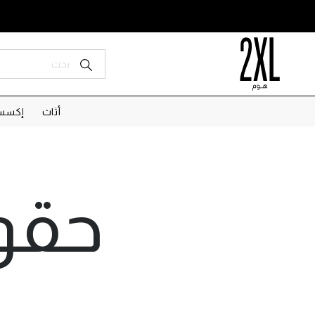
أثاث
إكسسو
حقو