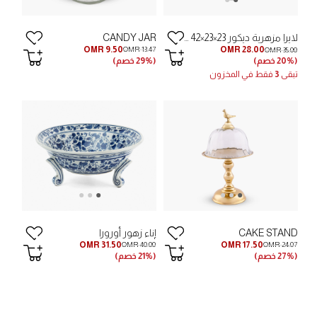
CANDY JAR
لايرا مزهرية ديكور 23×23×42 سم - أخضر/أبيض
OMR 9.50
OMR 28.00
OMR 13.47
OMR 35.00
(29% خصم)
(20% خصم)
تبقى
3
فقط في المخزون
CAKE STAND
إناء زهور أورورا
OMR 31.50
OMR 17.50
OMR 40.00
OMR 24.07
(27% خصم)
(21% خصم)