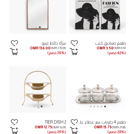
طقم صناديق كتب
مرآة حائط لينيو
OMR 136.00
OMR 3.50
OMR 170.00
OMR 9.10
(62% خصم)
(20% خصم)
طقم 4 حاويات مع غطاء على صينية نيكل
2 TIER DISH
OMR 12.75
OMR 15.75
OMR 16.00
OMR 21.88
(28% خصم)
(20% خصم)