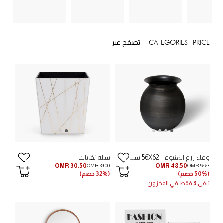
PRICE
CATEGORIES
تصفح عبر
وعاء زرع ألمنيوم - 56X62 سم
سلة نفايات
OMR 30.50
OMR 48.50
OMR 39.00
OMR 96.63
(50% خصم)
(32% خصم)
تبقى
3
فقط في المخزون