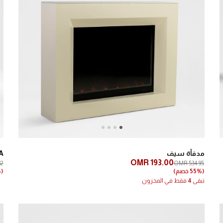
Next
Previous
مدفأة سيف
A
OMR 193.00
82
OMR 534.95
(55% خصم)
(28% خصم)
تبقى
4
فقط في المخزون