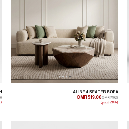
Next
Previous
H
ALINE 4 SEATER SOFA
OMR 519.00
00
OMR 719.22
(28% خصم)
(21% خصم)