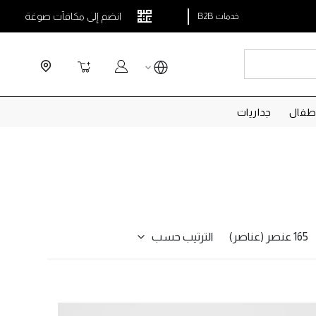
انضم إلى مكافآت صوغة
خدمات B2B
Search
سلة التسوق
طفال
جداريات
الترتيب حسب
165 عنصر (عناصر)