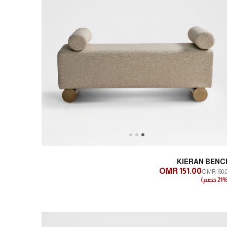
Next
Previous
KIERAN BENC
OMR 151.00
OMR 190.