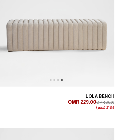
Next
Previous
LOLA BENCH
OMR 229.00
OMR 290.00
(21% خصم)