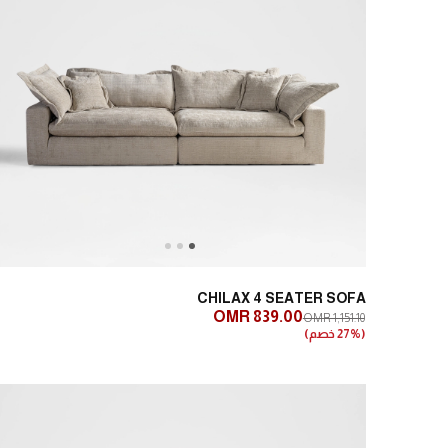
Next
Previous
CHILAX 4 SEATER SOFA
OMR 839.00
OMR 1,151.10
(27% خصم)