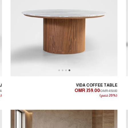
Next
Previous
VIDA COFFEE TABLE
ل
OMR 359.00
84
OMR 450.00
(20% خصم)
(27% خصم)