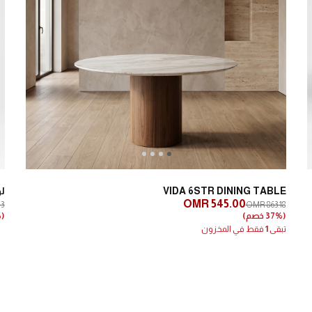
Next
Previous
VIDA 6STR DINING TABLE
لو
OMR 545.00
73
OMR 863.18
(37% خصم)
(27% خصم)
تبقى
1
فقط في المخزون