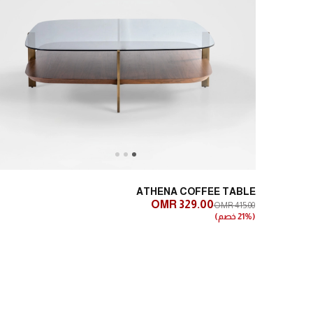
Next
Previous
ATHENA COFFEE TABLE
OMR 329.00
OMR 415.00
(21% خصم)