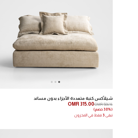
Next
Previous
شيلّاكس كنبة متعددة الأجزاء بدون مساند
OMR 315.00
OMR 506.16
(38% خصم)
تبقى
3
فقط في المخزون