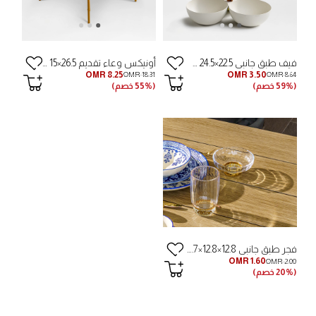
فيف طبق جانبي ‎24.5×22.5 سم - كريمي/طبيعي
أونيكس وعاء تقديم 26.5×15 سم - شفاف/ذهبي
OMR 8.25
OMR 3.50
OMR 18.31
OMR 8.64
(59% خصم)
(55% خصم)
فجر طبق جانبي 12.8×12.8×5.7 سم - عنبري
OMR 1.60
OMR 2.00
(20% خصم)