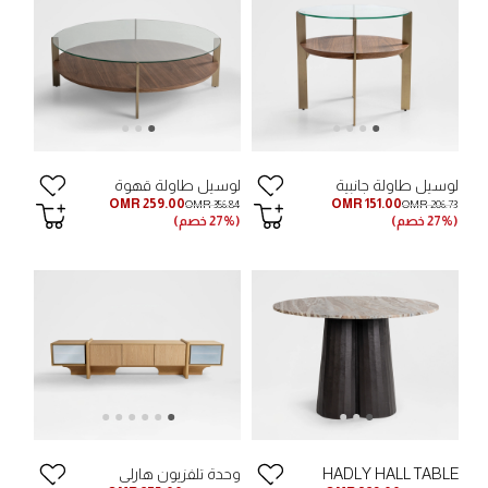
لوسيل طاولة جانبية
لوسيل طاولة قهوة
OMR 259.00
OMR 151.00
OMR 356.84
OMR 206.73
(27% خصم)
(27% خصم)
HADLY HALL TABLE
وحدة تلفزيون هارلي