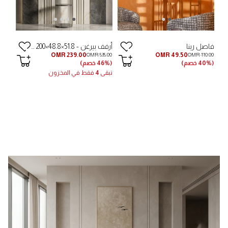
فاصل رينا
أرفف بيرغن - 51.8×48.8×200 سم
OMR 239.00
OMR 49.50
OMR 535.00
OMR 110.00
(40% خصم)
(46% خصم)
تبقى
4
فقط في المخزون