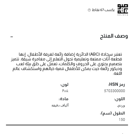
يكسب 67 نقاط
وصف المنتج
تعتبر سجادة (ABC) الدائرية إضافة رائعة لغرفة الأطفال. إنها
قطعة أثاث ممتعة وتعليمية تحول التعلم إلى مغامرة شيقة. تتميز
بتصميم يحتوي على الحروف والكلمات، تعمل على خلق بيئة لعب
وديكور رائعة حيث يمكن للأطفال تنمية خيالهم واستكشاف عالم
اللغة.
رمز HSN:
لون:
Pink
5703300000
اللون:
مادة:
وردي
ألياف دقيقة
الطول (سم):
150