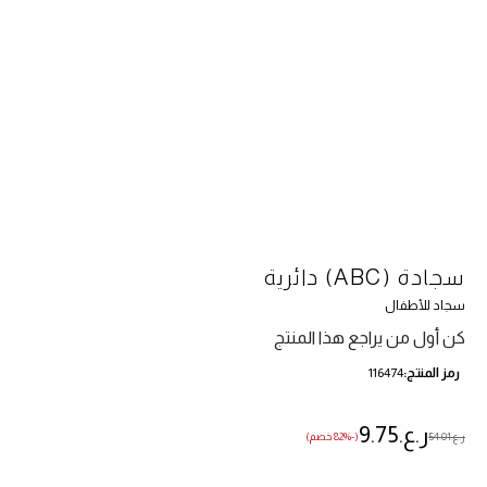
سجادة (ABC) دائرية
سجاد للأطفال
كن أول من يراجع هذا المنتج
رمز المنتج
116474
ر.ع.‏9.75
ر.ع.‏54.01
(-82% خصم)