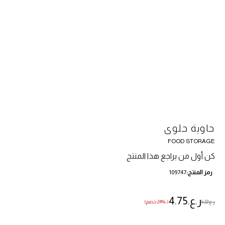
حاوية حلوى
FOOD STORAGE
كن أول من يراجع هذا المنتج
رمز المنتج
109747
ر.ع.‏4.75
ر.ع.‏6.22
(-24% خصم)