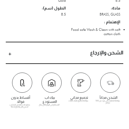
Gold
8.5
مادة:
الطول (سم):
8.5
BRASS, GLASS
الإهتمام :
Food safe Wash & Clean with soft
cotton cloth
الشحن والإرجاع
الشحن مجاناً
تجميع مجاني
بيك اب
أقساط بدون
مؤهلة للطلبات التي تزيد عن 500
مؤهلة لجميع طلبات الأثاث
المستودع
فوائد
درهم
الاستلام في اليوم التالي متاح
مدفوعات خالية من المتاعب.
اشتري الآن وادفع لاحقًا!