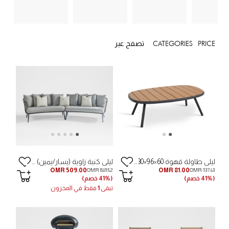
ية
PRICE
CATEGORIES
تصفح عبر
ليلى طاولة قهوة 60×96×30 سم - بني
ليلى كنبة زاوية (يسار/يمين) 322×90×80 سم - رمادي
OMR 509.00
OMR 81.00
OMR 869.52
OMR 137.63
(41% خصم)
(41% خصم)
تبقى
1
فقط في المخزون