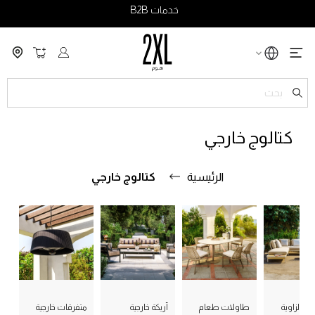
خدمات B2B
سلة التسو
ch
كتالوج خارجي
الرئيسية
كتالوج خارجي
ة الزاوية
طاولات طعام
أريكة خارجية
متفرقات خارجية