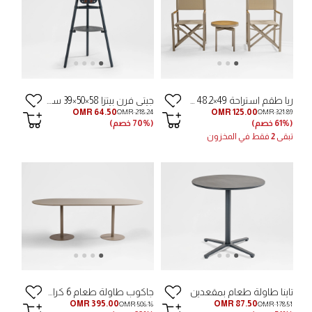
ريا طقم استراحة 49×48.2 سم - بني
جيتي فرن بيتزا 58×50×39 سم - أسود
OMR 64.50
OMR 125.00
OMR 218.24
OMR 321.89
(61% خصم)
(70% خصم)
تبقى
2
فقط في المخزون
تاينا طاولة طعام بمقعدين
جاكوب طاولة طعام 6 كراسي 220×100×75 سم - رمادي داكن
OMR 395.00
OMR 87.50
OMR 506.16
OMR 178.51