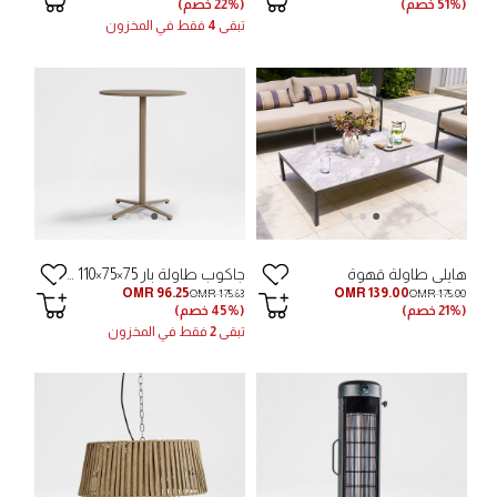
(51% خصم)
(22% خصم)
تبقى
4
فقط في المخزون
هايلي طاولة قهوة
جاكوب طاولة بار 75×75×110 سم - رمادي داكن
OMR 96.25
OMR 139.00
OMR 175.63
OMR 175.00
(21% خصم)
(45% خصم)
تبقى
2
فقط في المخزون