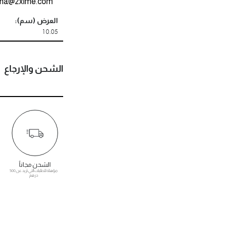
ina@2xlme.com.
العرض (سم):
10.05
الشحن والإرجاع
الشحن مجاناً
مؤهلة للطلبات التي تزيد عن 500
درهم