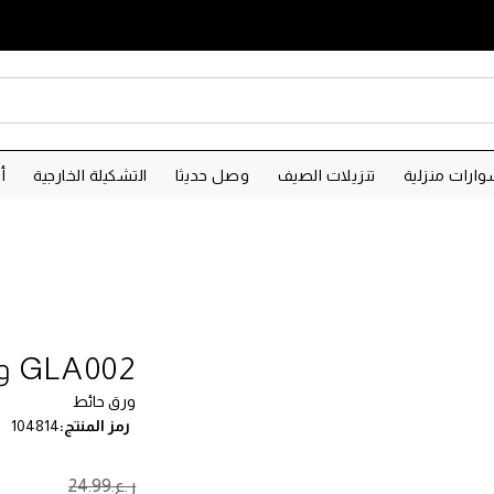
ارات منزلية
تنزيلات الصيف
وصل حديثا
التشكيلة الخارجية
أ
GLA002 ورق حائط - 0.53×10.05 م
ورق حائط
رمز المنتج
104814
ر.ع.‏24.99