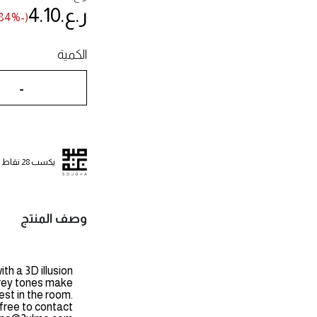
ر.ع.‏4.10
(-84% خصم)
الكمية
-
يكسب 28 نقاط
وصف المنتج
h a 3D illusion
 grey tones make
est in the room.
 free to contact