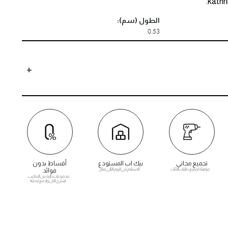
kathr
الطول (سم):
0.53
تجميع مجاني
بيك اب المستودع
أقساط بدون
مؤهلة لجميع طلبات الأثاث
الاستلام في اليوم التالي متاح
فوائد
مدفوعات خالية من المتاعب.
اشتري الآن وادفع لاحقًا!