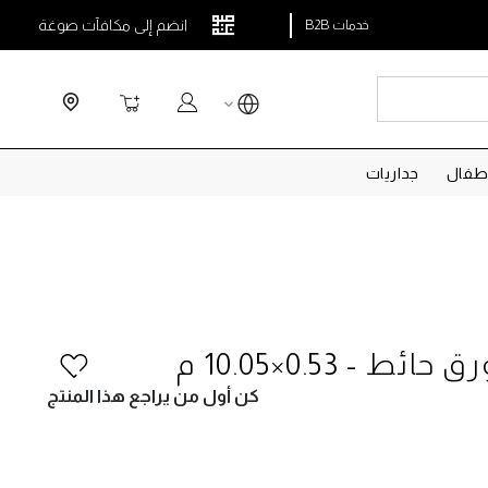
انضم إلى مكافآت صوغة
خدمات B2B
Search
سلة التسوق
طفال
جداريات
كن أول من يراجع هذا المنتج