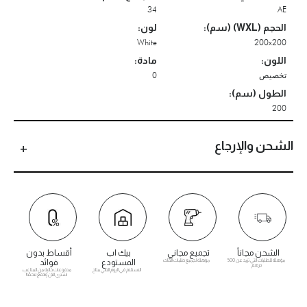
34
AE
الحجم (WXL) (سم):
لون:
White
200x200
اللون:
مادة:
تخصيص
0
الطول (سم):
200
الشحن والإرجاع
الشحن مجاناً
تجميع مجاني
بيك اب
أقساط بدون
مؤهلة للطلبات التي تزيد عن 500
مؤهلة لجميع طلبات الأثاث
المستودع
فوائد
درهم
الاستلام في اليوم التالي متاح
مدفوعات خالية من المتاعب.
اشتري الآن وادفع لاحقًا!