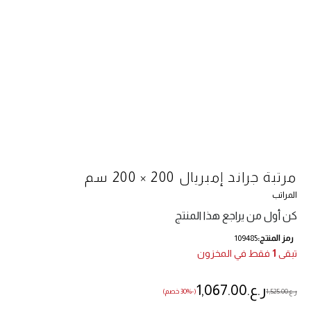
مرتبة جراند إمبريال 200 × 200 سم
المراتب
كن أول من يراجع هذا المنتج
رمز المنتج
109485
تبقى
1
فقط في المخزون
ر.ع.‏1,067.00
ر.ع.‏1,525.00
(-30% خصم)