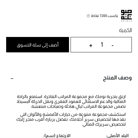
يكسب 7280 نقاط
الكمية
+
-
أضف إلى سلة التسوق
وصف المنتج
ارتق بتجربة نومك مع مجموعة المراتب الفاخرة. استمتع بالراحة
المثالية والدعم الاستثنائي للعمود الفقري ونقل الحركة البسيط.
تضمن مجموعة المراتب ليالٍ هادئة وصباحات منتعشة.
استكشف مجموعة متنوعة من خيارات الأقمشة والألوان التي
نقدمها لتخصيص سرير أحلامك. تفضل بزيارة أقرب متجر إليك
لتخصيص سريرك المثالي.
البلد الأصلي:
الارتفاع (سم):