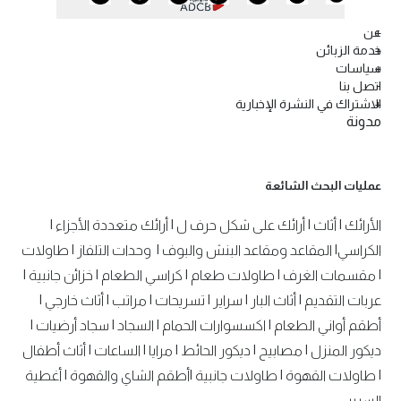
عن
خدمة الزبائن
سياسات
اتصل بنا
الاشتراك في النشرة الإخبارية
مدونة
عمليات البحث الشائعة
الأرائك
|
أثاث
|
أرائك على شكل حرف ل
|
أرائك متعددة الأجزاء
|
الكراسي
|
المقاعد ومقاعد البنش والبوف
|
وحدات التلفاز
|
طاولات
|
مقسمات الغرف
|
طاولات طعام
|
كراسي الطعام
|
خزائن جانبية
|
عربات التقديم
|
أثاث البار
|
سراير
|
تسريحات
|
مراتب
|
أثاث خارجي
|
أطقم أواني الطعام
|
اكسسوارات الحمام
|
السجاد
|
سجاد أرضيات
|
ديكور المنزل
|
مصابيح
|
ديكور الحائط
|
مرايا
|
الساعات
|
أثاث أطفال
|
طاولات القهوة
|
طاولات جانبية
|
أطقم الشاي والقهوة
|
أغطية
السرير