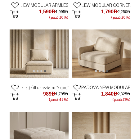
PADOVA NEW MODULAR ARMLES
PADOVA NEW MODULAR CORNER
1,590AED
1,790AED
1,995AED
2,250AED
(20% خصم)
(20% خصم)
PADOVA NEW MODULAR
توفو كنبة متعددة الأجزاء بدون ذراعين
989AED
1,840AED
1,795AED
2,325AED
(21% خصم)
(45% خصم)