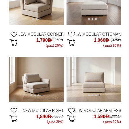
PADOVA NEW MODULAR CORNER
PADOVA NEW MODULAR OTTOMAN
1,790AED
1,060AED
2,250AED
1,325AED
(20% خصم)
(20% خصم)
PADOVA NEW MODULAR RIGHT
PADOVA NEW MODULAR ARMLESS
1,840AED
1,590AED
2,325AED
1,995AED
(20% خصم)
(21% خصم)