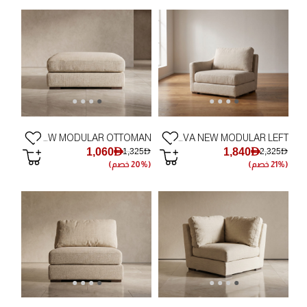
PADOVA NEW MODULAR OTTOMAN
PADOVA NEW MODULAR LEFT
1,060AED
1,840AED
1,325AED
2,325AED
(21% خصم)
(20% خصم)