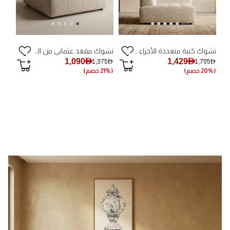
تشوك كنبة متعددة الأجزاء - يسار
تشوك مقعد عثماني من الشنيل
1,090AED
1,429AED
1,375AED
1,795AED
(20% خصم)
(21% خصم)