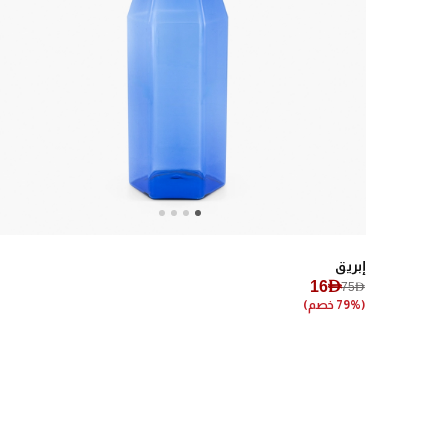
Next
Previous
إبريق
16AED
75AED
(79% خصم)