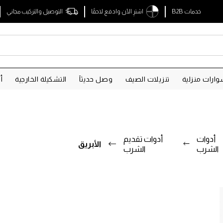
خدمات B2B
اشترِ الآن وادفع لاحقًا
التوصيل والتركيب مجاني
ارات منزلية
تنزيلات الصيف
وصل حديثآ
التشكيلة الخارجية
أ
أدوات
أدوات تقديم
الأبريق
الشرب
الشرب