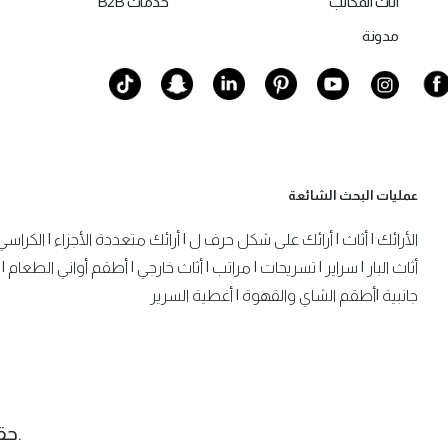
أثاث المكاتب
خدمات B2B
مدونة
عمليات البحث الشائعة
الأرائك
|
أثاث
|
أرائك على شكل حرف ل
|
أرائك متعددة الأجزاء
|
الكراسي
أثاث البار
|
سراير
|
تسريحات
|
مراتب
|
أثاث خارجي
|
أطقم أواني الطعام
|
جانبية
|
أطقم الشاي والقهوة
|
أغطية السرير
.حقوق الن