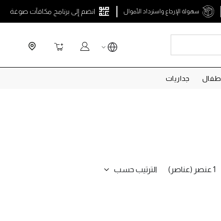
انضم إلى برنامج مكافآت صوغة
سهولة الإرجاع واسترداد الأموال
Search
سلة التسوق
طفال
جداريات
الترتيب حسب
1 عنصر (عناصر)