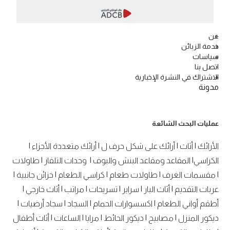
عن
خدمة الزبائن
سياسات
اتصل بنا
الاشتراك في النشرة الإخبارية
مدونة
عمليات البحث الشائعة
الأرائك
|
أثاث
|
أرائك على شكل حرف ل
|
أرائك متعددة الأجزاء
|
الكراسي
|
المقاعد ومقاعد البنش والبوف
|
وحدات التلفاز
|
طاولات
|
مقسمات الغرف
|
طاولات طعام
|
كراسي الطعام
|
خزائن جانبية
|
عربات التقديم
|
أثاث البار
|
سراير
|
تسريحات
|
مراتب
|
أثاث خارجي
|
أطقم أواني الطعام
|
اكسسوارات الحمام
|
السجاد
|
سجاد أرضيات
|
ديكور المنزل
|
مصابيح
|
ديكور الحائط
|
مرايا
|
الساعات
|
أثاث أطفال