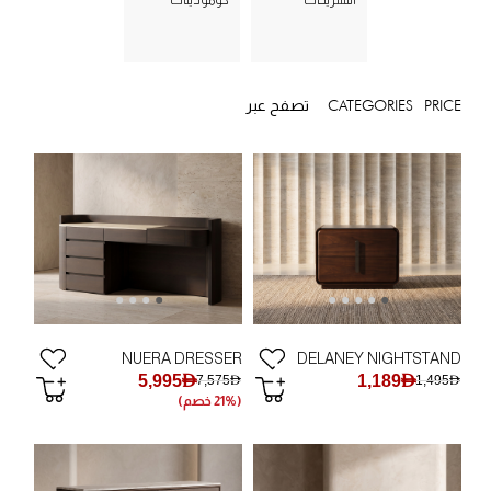
التسريحات
كومودينات
PRICE
CATEGORIES
تصفح عبر
NUERA DRESSER
DELANEY NIGHTSTAND
5,995AED
1,189AED
7,575AED
1,495AED
(21% خصم)