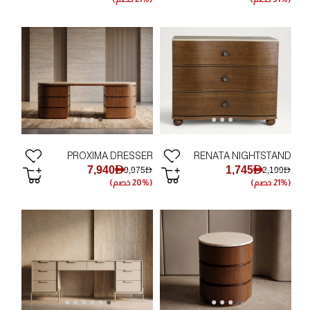
PROXIMA DRESSER
RENATA NIGHTSTAND
7,940AED
1,745AED
9,975AED
2,199AED
(21% خصم)
(20% خصم)