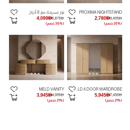
PROXIMA NIGHTSTAND
تور تسريحة مع 8 أدراج
4,099AED
2,780AED
5,875AED
3,495AED
(20% خصم)
(30% خصم)
MELD VANITY
MELD 6 DOOR WARDROBE
3,945AED
5,945AED
4,995AED
7,495AED
(21% خصم)
(21% خصم)