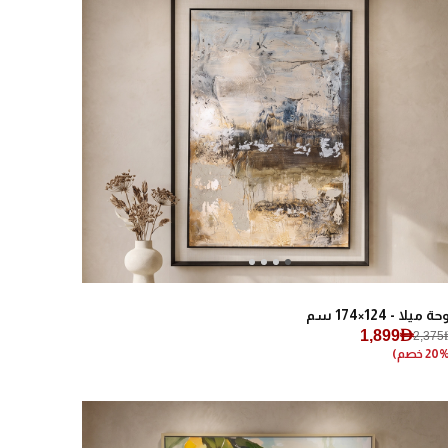
Next
Previous
ة ميلا - 124×174 سم
1,899AED
2,375A