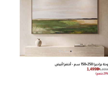
Next
Previous
 براديرا 250×150 سم - أخضر/أبيض
1,499AED
1,895A