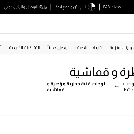
خدمات B2B
اشترِ الآن وادفع لاحقًا
التوصيل والتركيب مجاني
ارات منزلية
تنزيلات الصيف
وصل حديثآ
التشكيلة الخارجية
أ
رة و قماشية
وحات
لوحات فنية جدارية مؤطرة و
لحائط
قماشية