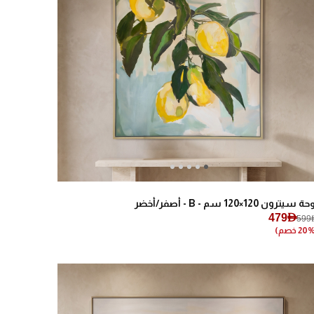
Next
Previous
 سيترون 120×120 سم - B - أصفر/أخضر
479AED
599A