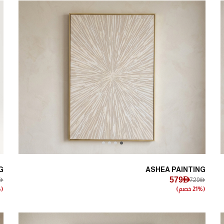
Next
Previous
G
ASHEA PAINTING
579AED
ED
729AED
(21% خصم)
(20% خصم)