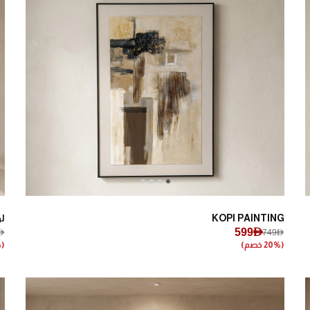
Next
Previous
KOPI PAINTING
لوح
599AED
ED
749AED
(20% خصم)
(20% خصم)