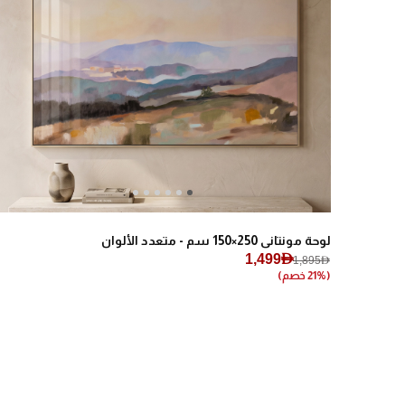
Next
Previous
لوحة مونتاني 250×150 سم - متعدد الألوان
1,499AED
1,895AED
(21% خصم)