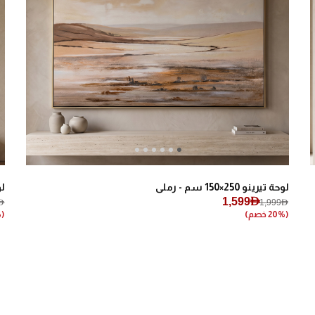
Next
Previous
لوحة تيرينو 250×150 سم - رملي
لوحة
1,599AED
ED
1,999AED
(20% خصم)
(21% خصم)