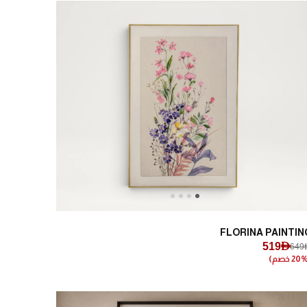
Next
Previous
FLORINA PAINTIN
519AED
649A