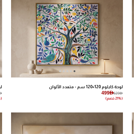
Next
Previous
لوحة كايلوم 120×120 سم - متعدد الألوان
لوحة
499AED
ED
629AED
(21% خصم)
(20% خصم)