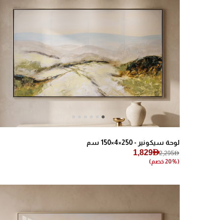
Next
Previous
لوحة سيكونير - 250×4×150 سم
1,829AED
2,295AED
(20% خصم)