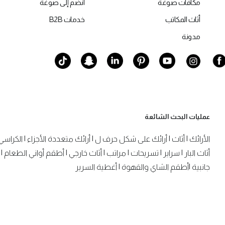
مكافآت صوغة
انضم إلى صوغة
أثاث المكاتب
خدمات B2B
مدونة
عمليات البحث الشائعة
الأرائك
|
أثاث
|
أرائك على شكل حرف ل
|
أرائك متعددة الأجزاء
|
الكراسي
أثاث البار
|
سراير
|
تسريحات
|
مراتب
|
أثاث خارجي
|
أطقم أواني الطعام
|
جانبية
|
أطقم الشاي والقهوة
|
أغطية السرير