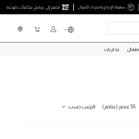
انضم إلى برنامج مكافآت صوغة
سهولة الإرجاع واسترداد الأموال
Search
سلة التسوق
طفال
جداريات
الترتيب حسب
55 عنصر (عناصر)