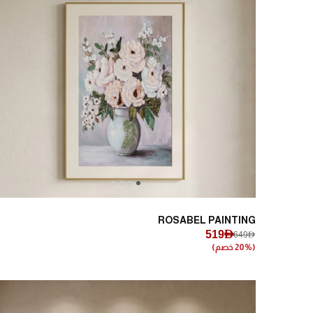
Next
Previous
ROSABEL PAINTING
519AED
649AED
(20% خصم)