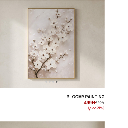
Next
Previous
BLOOMY PAINTING
499AED
629AED
(21% خصم)