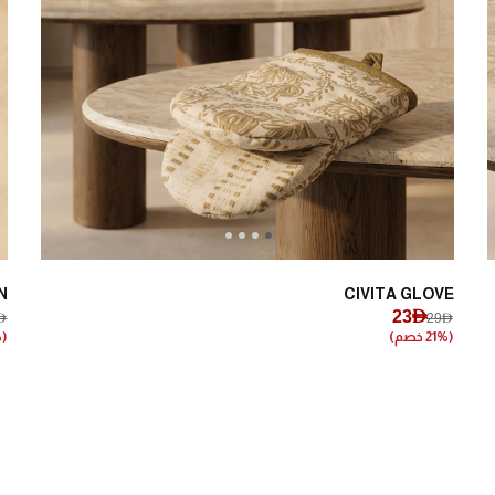
Next
Previous
N
CIVITA GLOVE
23AED
ED
29AED
(21% خصم)
(20% خصم)