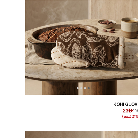
Next
Previous
KOHI GLOV
23AED
29A