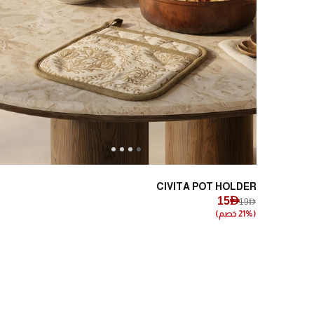
Next
Previous
CIVITA POT HOLDER
15AED
19AED
(21% خصم)