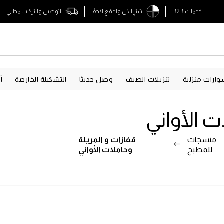
خدمات B2B
اشترِ الآن وادفع لاحقًا
التوصيل والتركيب مجاني
ارات منزلية
تنزيلات الصيف
وصل حديثآ
التشكيلة الخارجية
أ
ت الأواني
منسجات
قفازات و المريلة
للمطبخ
وحاملات الأواني