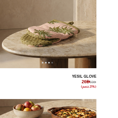
Next
Previous
YESIL GLOVE
26AED
33AED
(21% خصم)