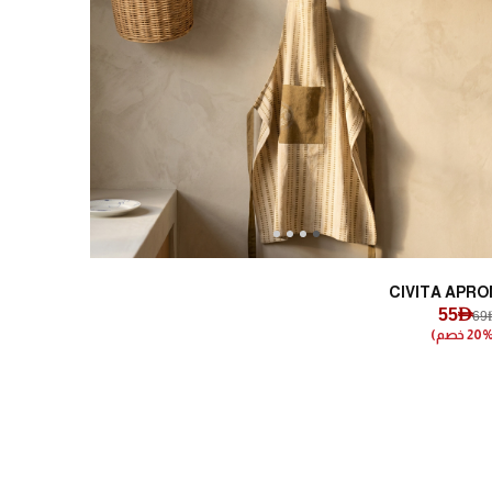
Next
Previous
CIVITA APRO
55AED
69A