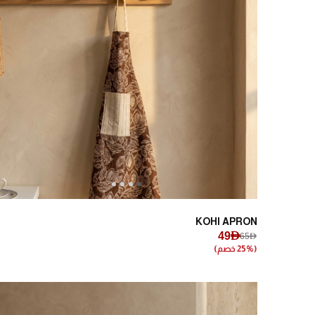
Next
Previous
KOHI APRON
49AED
65AED
(25% خصم)