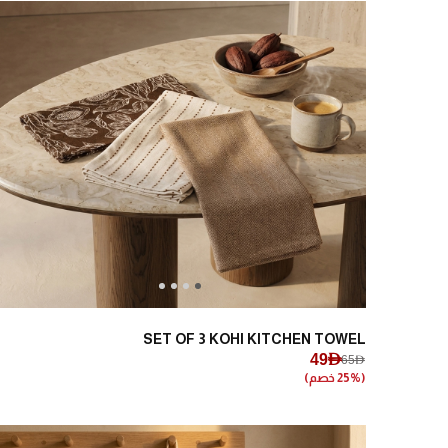
Next
Previous
SET OF 3 KOHI KITCHEN TOWEL
49AED
65AED
(25% خصم)