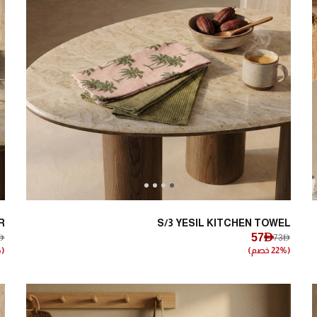
Next
Previous
R
S/3 YESIL KITCHEN TOWEL
57AED
ED
73AED
(22% خصم)
(20% خصم)