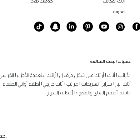
أثاث المكاتب
خدمات B2B
مدونة
عمليات البحث الشائعة
الأرائك
|
أثاث
|
أرائك على شكل حرف ل
|
أرائك متعددة الأجزاء
|
الكراسي
أثاث البار
|
سراير
|
تسريحات
|
مراتب
|
أثاث خارجي
|
أطقم أواني الطعام
|
جانبية
|
أطقم الشاي والقهوة
|
أغطية السرير
.حقوق الن