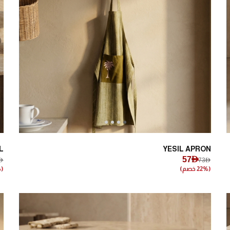
Next
Previous
L
YESIL APRON
57AED
ED
73AED
(22% خصم)
(20% خصم)