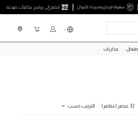
انضم إلى برنامج مكافآت صوغة
سهولة الإرجاع واسترداد الأموال
Search
سلة التسوق
طفال
جداريات
الترتيب حسب
32 عنصر (عناصر)