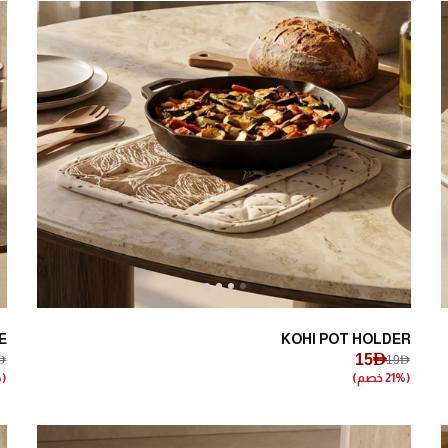
Next
Previous
E
KOHI POT HOLDER
15AED
ED
19AED
(21% خصم)
(21% خصم)