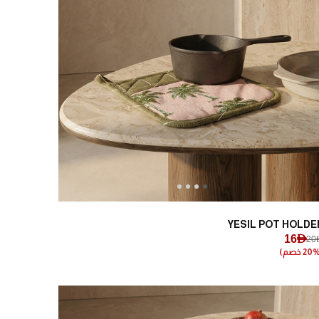
Next
Previous
YESIL POT HOLDE
16AED
20A