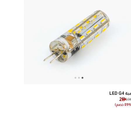
Next
Previous
ة LED G4
2AED
19A