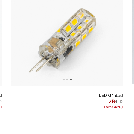
Next
Previous
لمبة LED G4
لمب
2AED
ED
16AED
(88% خصم)
(89% خصم)