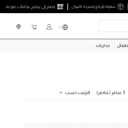
انضم إلى برنامج مكافآت صوغة
سهولة الإرجاع واسترداد الأموال
Search
سلة التسوق
طفال
جداريات
الترتيب حسب
3 عنصر (عناصر)