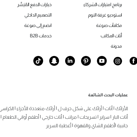
برنامج امتيازات الشركاء
خيارات الدفع المُيَسَّر
استوديو غرفة النوم
التصميم الداخلي
مكافآت صوغة
انضم إلى صوغة
أثاث المكاتب
خدمات B2B
مدونة
عمليات البحث الشائعة
الأرائك
|
أثاث
|
أرائك على شكل حرف ل
|
أرائك متعددة الأجزاء
|
الكراسي
أثاث البار
|
سراير
|
تسريحات
|
مراتب
|
أثاث خارجي
|
أطقم أواني الطعام
|
جانبية
|
أطقم الشاي والقهوة
|
أغطية السرير