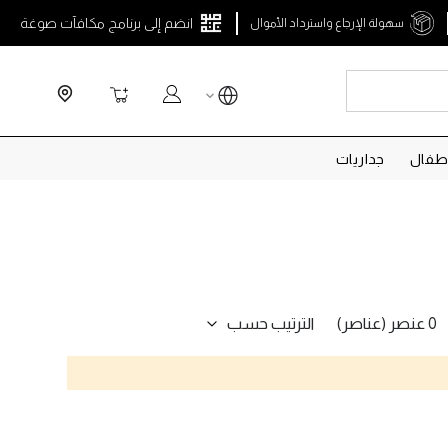
انضم إلى برنامج مكافآت صوغة
سهولة الإرجاع واسترداد الأموال
Search
سلة التسوق
طفال
جداريات
الترتيب حسب
0 عنصر (عناصر)