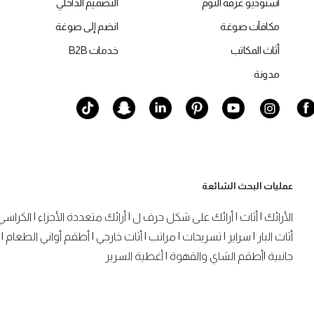
استوديو غرفة النوم
التصميم الداخلي
مكافآت صوغة
انضم إلى صوغة
أثاث المكاتب
خدمات B2B
مدونة
عمليات البحث الشائعة
الأرائك
|
أثاث
|
أرائك على شكل حرف ل
|
أرائك متعددة الأجزاء
|
الكراسي
أثاث البار
|
سراير
|
تسريحات
|
مراتب
|
أثاث خارجي
|
أطقم أواني الطعام
|
جانبية
|
أطقم الشاي والقهوة
|
أغطية السرير