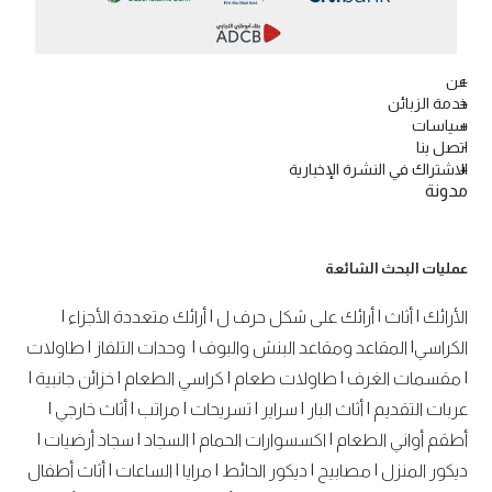
عن
خدمة الزبائن
سياسات
اتصل بنا
الاشتراك في النشرة الإخبارية
مدونة
عمليات البحث الشائعة
الأرائك
|
أثاث
|
أرائك على شكل حرف ل
|
أرائك متعددة الأجزاء
|
الكراسي
|
المقاعد ومقاعد البنش والبوف
|
وحدات التلفاز
|
طاولات
|
مقسمات الغرف
|
طاولات طعام
|
كراسي الطعام
|
خزائن جانبية
|
عربات التقديم
|
أثاث البار
|
سراير
|
تسريحات
|
مراتب
|
أثاث خارجي
|
أطقم أواني الطعام
|
اكسسوارات الحمام
|
السجاد
|
سجاد أرضيات
|
ديكور المنزل
|
مصابيح
|
ديكور الحائط
|
مرايا
|
الساعات
|
أثاث أطفال