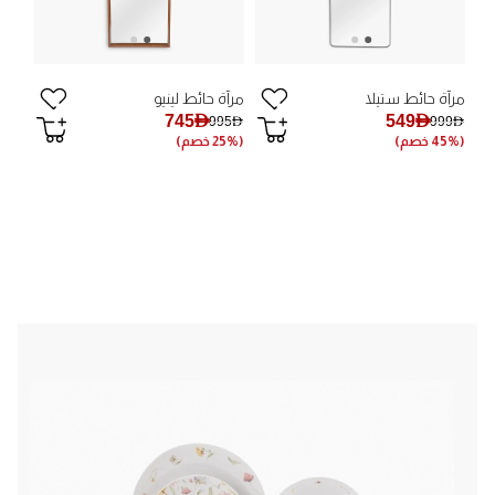
مرآة حائط ستيلا
مرآة حائط لينيو
745AED
549AED
995AED
999AED
(45% خصم)
(25% خصم)