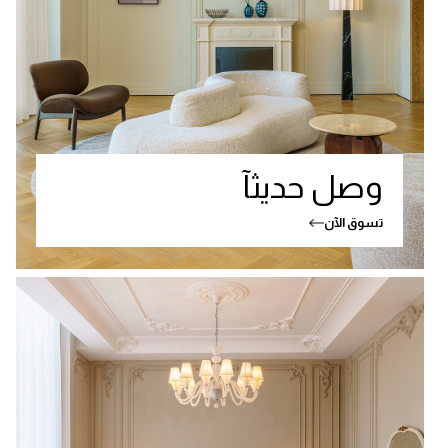
وصل حديثآ
تسوق الآن