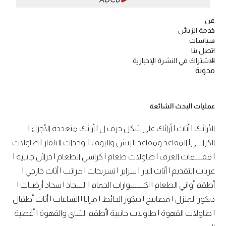
عن
خدمة الزبائن
سياسات
اتصل بنا
الاشتراك في النشرة الإخبارية
مدونة
عمليات البحث الشائعة
الأرائك
|
أثاث
|
أرائك على شكل حرف ل
|
أرائك متعددة الأجزاء
|
الكراسي
|
المقاعد ومقاعد البنش والبوف
|
وحدات التلفاز
|
طاولات
|
مقسمات الغرف
|
طاولات طعام
|
كراسي الطعام
|
خزائن جانبية
|
عربات التقديم
|
أثاث البار
|
سراير
|
تسريحات
|
مراتب
|
أثاث خارجي
|
أطقم أواني الطعام
|
اكسسوارات الحمام
|
السجاد
|
سجاد أرضيات
|
ديكور المنزل
|
مصابيح
|
ديكور الحائط
|
مرايا
|
الساعات
|
أثاث أطفال
|
طاولات القهوة
|
طاولات جانبية
|
أطقم الشاي والقهوة
|
أغطية