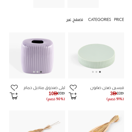
PRICE
CATEGORIES
تصفح عبر
فيسين صحن صابون
ليلى صندوق مناديل حمام
10AED
3AED
99AED
33AED
(91% خصم)
(90% خصم)