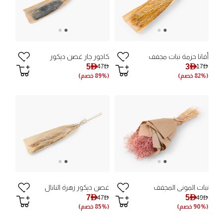
أفانا حزمة نبات مجفف
كاجور جار غصن ديكور
5AED
3AED
47AED
17AED
(82% خصم)
(89% خصم)
نبات الموني المجفف
غصن ديكور زهرة النانال
7AED
5AED
47AED
49AED
(90% خصم)
(85% خصم)