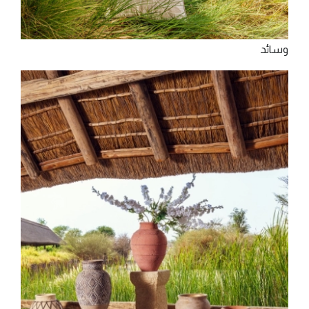
‫وﺳﺎﺋﺪ‬