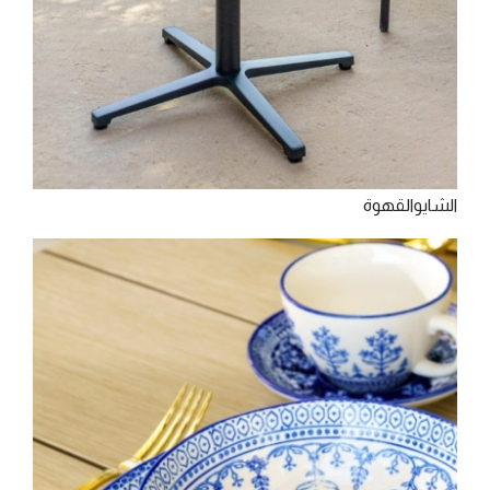
‫اﻟﺸﺎي‬‫واﻟﻘﻬﻮة‬