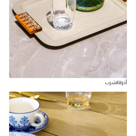
‫أدوات‬‫اﻟﺸﺮب‬