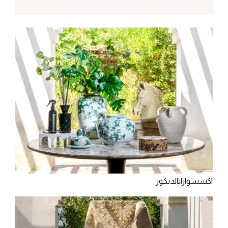
‫اﻛﺴﺴﻮارات‬‫اﻟﺪﻳﻜﻮر‬