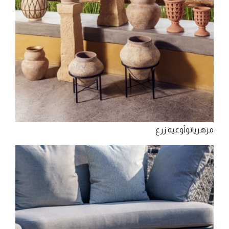
‫ﻣﺰﻫﺮﻳﺎت‬‫وأوﻋﻴﺔ‬ ‫زرع‬