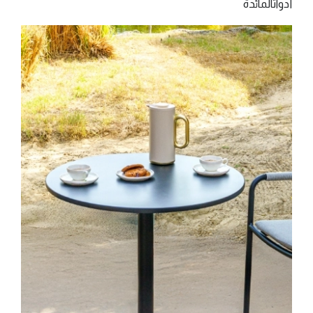
‫أدوات‬‫اﻟﻤﺎﺋﺪة‬