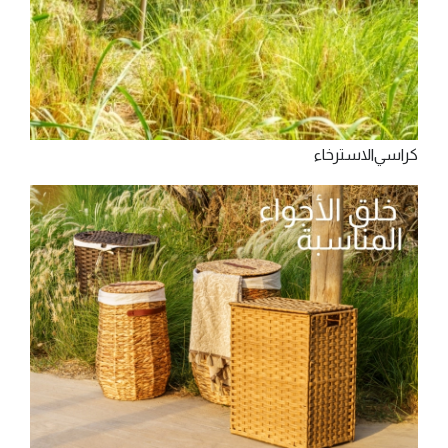
‫ﻛﺮاﺳﻲ‬‫اﻻﺳﺘﺮﺧﺎء‬