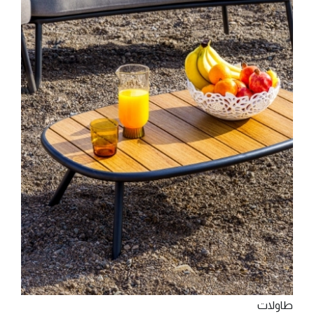
‫ﻃﺎوﻻت‬