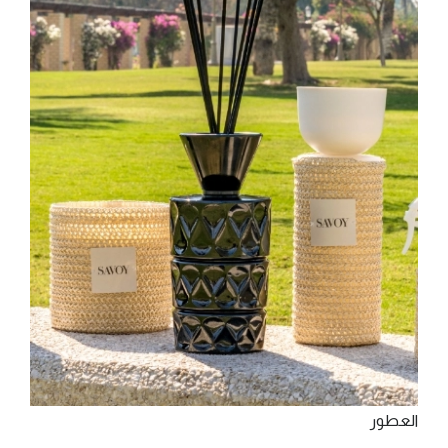
‫اﻟﻌﻄﻮر‬