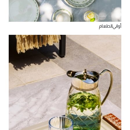
‫أواﻧﻲ‬‫اﻟﻄﻌﺎم‬