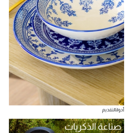
‫أدوات‬‫اﻟﺘﻘﺪﻳﻢ‬