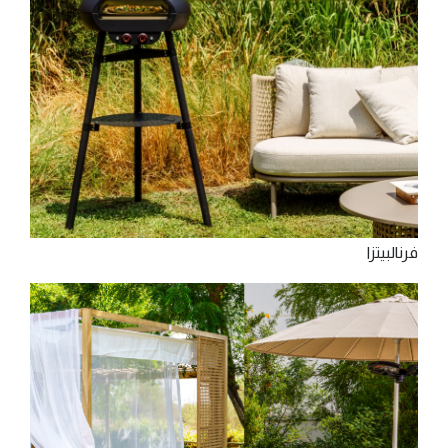
‫ﻓﺮن‬‫اﻟﺒﻴﺘﺰا‬