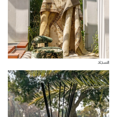
‫اﻟﺴﺠﺎد‬‬