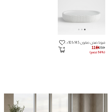
فيونا صحن صابون 14.5×10.1×2.5 سم
11AED
25AED
(56% خصم)