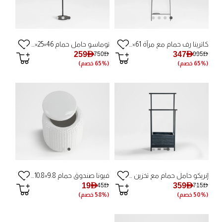
كاترينا رف حمام مع مرآة 61×180
توماسو حامل حمام 46×25×111 سم
259AED
347AED
750AED
995AED
(65% خصم)
(65% خصم)
إنريكو حامل حمام مع تخزين 41×84
فيونا صندوق حمام 9.8×10.8 سم
19AED
359AED
45AED
715AED
(50% خصم)
(58% خصم)