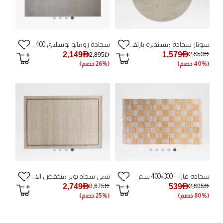
سونار سجادة مستديرة بارتفاع كثيف - 300×300 سم
سجادة رومانو لوسلاي 300X400 رمادي حجري
1,579AED
2,149AED
2,650AED
2,895AED
(40% خصم)
(26% خصم)
سجادة فارا – 300×400 سم
نيمي سجاد بوبر منخفض الارتفاع - 400×500 سم
2,749AED
539AED
3,675AED
2,695AED
(80% خصم)
(25% خصم)