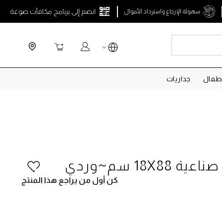
انضم إلى برنامج مكافآت صوغة
سهولة الإرجاع واسترداد الأموال
Search
سلة التسوق
طفال
جداريات
18X88 سم~وردي
كن أول من يراجع هذا المنتج