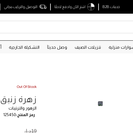
خدمات B2B
اشترِ الآن وادفع لاحقًا
التوصيل والتركيب مجاني
ارات منزلية
تنزيلات الصيف
وصل حديثآ
التشكيلة الخارجية
أ
Out Of Stock
زهرة زنبق صناعية 
الزهور والترتيبات
رمز المنتج
125450
19د.إ.‏