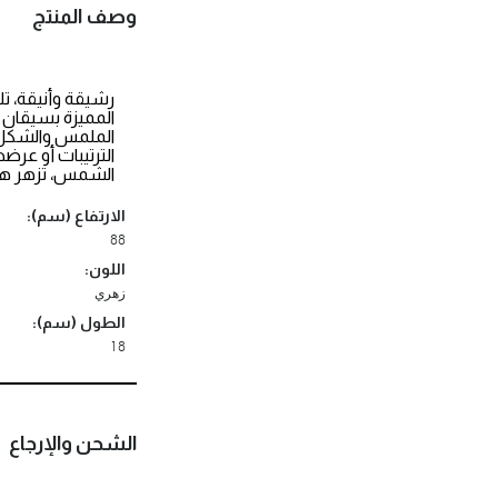
وصف المنتج
رشيقة وأنيقة، تلت
المميزة بسيقان 
الملمس والشكل ا
الترتيبات أو عرض
الشمس، تزهر هذه
الارتفاع (سم):
88
اللون:
زهري
الطول (سم):
18
الشحن والإرجاع