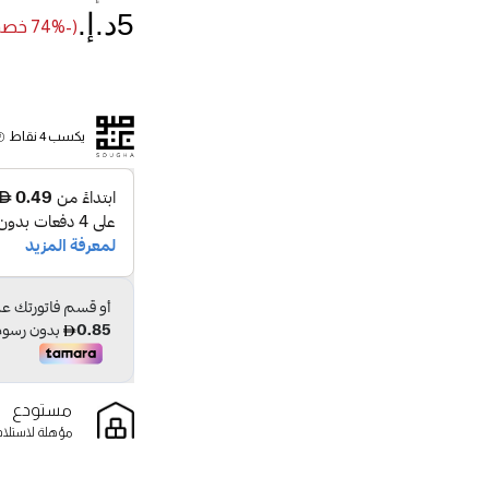
5د.إ.‏
(-74% خصم)
يكسب 4 نقاط
مستودع
مؤهلة لاستلام