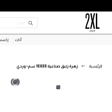
أثاث
إكسسو
الرئيسية
زهرة زنبق صناعية 18X88 سم~وردي
تخطى
تخطى
إلى
إلى
بداية
نهاية
معرض
معرض
الصور.
الصور.