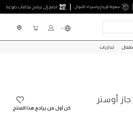
انضم إلى برنامج مكافآت صوغة
سهولة الإرجاع واسترداد الأموال
Search
سلة التسوق
طفال
جداريات
جاز أوستر
كن أول من يراجع هذا المنتج