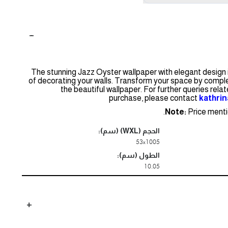
The stunning Jazz Oyster wallpaper with elegant design i
of decorating your walls. Transform your space by comple
the beautiful wallpaper. For further queries rela
purchase, please contact
kathri
Note:
Price mentio
الحجم (WXL) (سم):
53x1005
الطول (سم):
10.05