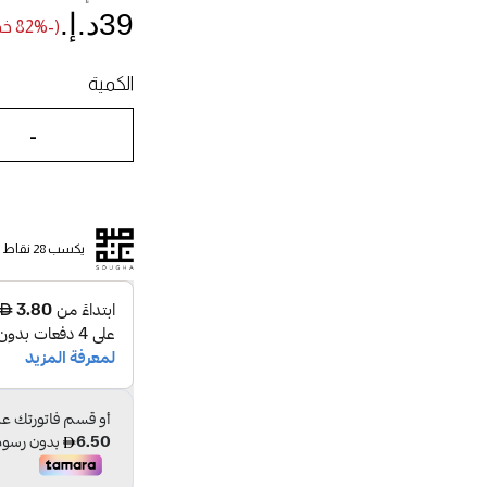
39د.إ.‏
(-82% خصم)
الكمية
-
يكسب 28 نقاط