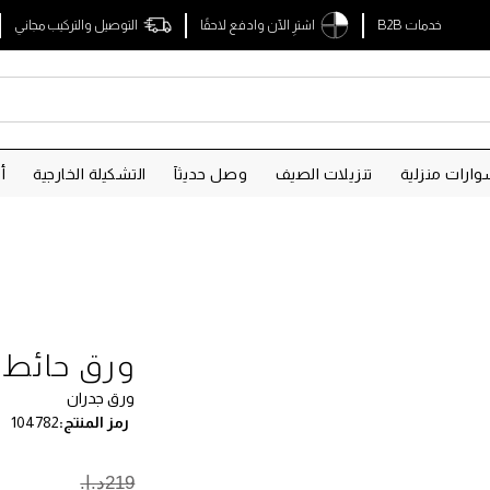
خدمات B2B
اشترِ الآن وادفع لاحقًا
التوصيل والتركيب مجاني
ارات منزلية
تنزيلات الصيف
وصل حديثآ
التشكيلة الخارجية
أ
ورق حائط 
ورق جدران
رمز المنتج
104782
219د.إ.‏