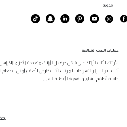
مدونة
عمليات البحث الشائعة
الأرائك
|
أثاث
|
أرائك على شكل حرف ل
|
أرائك متعددة الأجزاء
|
الكراسي
أثاث البار
|
سراير
|
تسريحات
|
مراتب
|
أثاث خارجي
|
أطقم أواني الطعام
|
جانبية
|
أطقم الشاي والقهوة
|
أغطية السرير
.حقوق الن