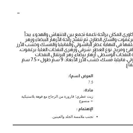
اوري المكان برائحة ناعمة تجمع بين الانتعاش والهدوء. يبدأ
رغموت والشاي الطازج، ثم تتفتح رائحة الأزهار البيضاء وزهر
يغلفها في النهاية عطر الباتشولي والفانيليا والمسك وخشب الأرز
ئ ومريح. نوع العطر: شرقي وزهري النفحات العليا: برغموت،
النفحات الوسطى: أزهار بيضاء، زهر البرتقال النفحات
الأساسية: باتشولي، فانيليا، مسك، خشب الأرز الأبعاد: 9 سم طول × 7.5 سم
العرض (سم):
7.5
مادة:
زيت عطري؛ قارورة من الزجاج مع فوهة بلاستيكية
+ منسوج
الإهتمام :
تجنب ملامسة الجلد والعينين.