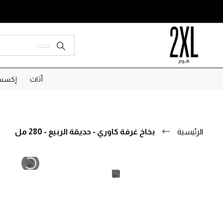
أثاث
إكسسو
الرئيسية
بخاخ غرفة كاوري - حديقة الربيع - 280 مل
تخطى
تخطى
إلى
إلى
بداية
نهاية
معرض
معرض
الصور.
الصور.