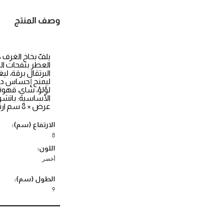
وصف المنتج
يلفّ بخاخ الغرف ك
العطر بنفحات الب
البرتقال برقة، ل
ليمنح إحساس داف
لؤلؤ، شاي، قهوة 
عرض × 8 سم ارتفاع
الارتفاع (سم):
8
اللون:
أخضر
الطول (سم):
9