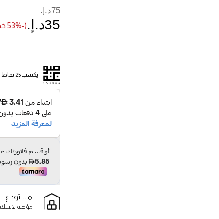
75د.إ.‏
35د.إ.‏
(-53% خصم)
يكسب 25 نقاط
مستودع
مؤهلة لاستلام