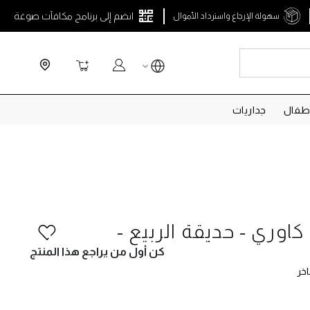
انضم إلى برنامج مكافآت صوغة
سهولة الإرجاع واسترداد الأموال
Search
سلة التسوق
طفال
جداريات
كاوري - حديقة الربيع -
كن أول من يراجع هذا المنتج
خر