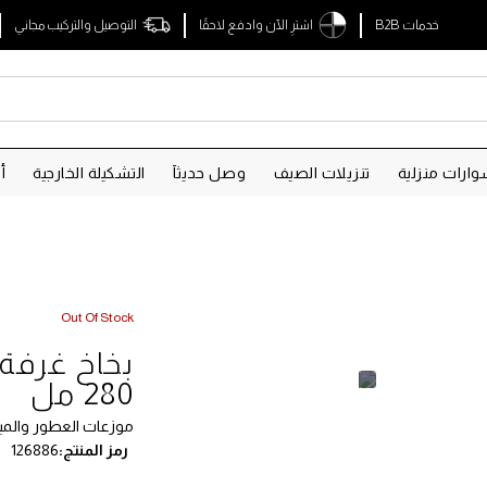
خدمات B2B
اشترِ الآن وادفع لاحقًا
التوصيل والتركيب مجاني
ارات منزلية
تنزيلات الصيف
وصل حديثآ
التشكيلة الخارجية
أ
Out Of Stock
بخاخ غرفة 
280 مل
موزعات العطور والمبا
رمز المنتج
126886