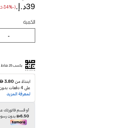
39د.إ.‏
(-84% خصم)
الكمية
-
يكسب 28 نقاط