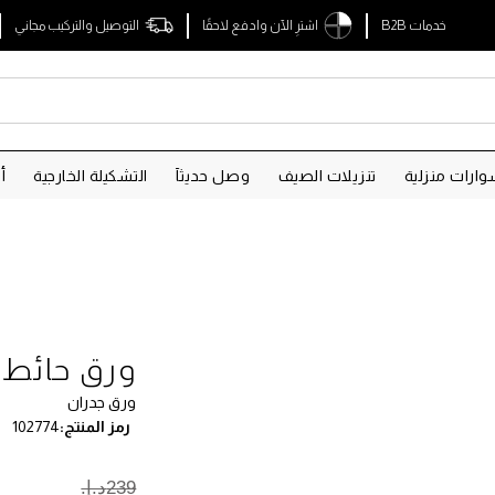
خدمات B2B
اشترِ الآن وادفع لاحقًا
التوصيل والتركيب مجاني
ارات منزلية
تنزيلات الصيف
وصل حديثآ
التشكيلة الخارجية
أ
ورق حائط 
ورق جدران
رمز المنتج
102774
239د.إ.‏