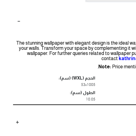
The stunning wallpaper with elegant design is the ideal w
your walls. Transform your space by complementing it wi
wallpaper. For further queries related to wallpaper 
contact
kathri
Note:
Price mentio
الحجم (WXL) (سم):
53x1005
الطول (سم):
10.05