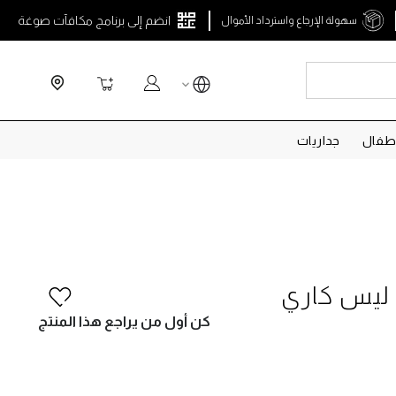
انضم إلى برنامج مكافآت صوغة
سهولة الإرجاع واسترداد الأموال
Search
سلة التسوق
طفال
جداريات
ليس كاري
كن أول من يراجع هذا المنتج