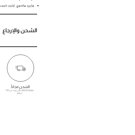
ash cold ,gentle cycle.
الشحن والإرجاع
الشحن مجاناً
مؤهلة للطلبات التي تزيد عن 500
درهم