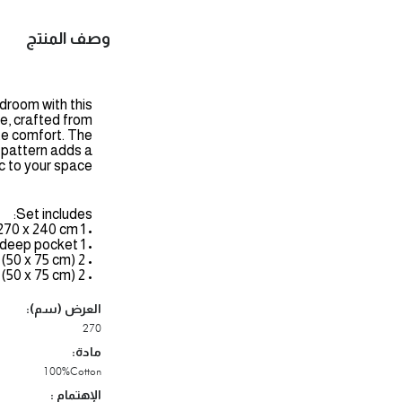
وصف المنتج
edroom with this
le, crafted from
ate comfort. The
e pattern adds a
 to your space.
Set includes:
• 1 Comforter: 270 x 240 cm.
• 1 Fitted Sheet: 180 x 200 cm with a 40 cm deep pocket.
• 2 Pillowcases: Printed front with solid back and 5 cm flange (50 x 75 cm).
• 2 Pillowcases: Solid color on both sides with a 5 cm flange (50 x 75 cm).
العرض (سم):
270
مادة:
100%Cotton
الإهتمام :