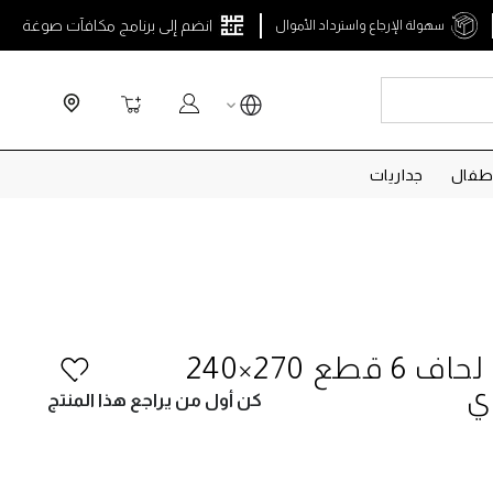
انضم إلى برنامج مكافآت صوغة
سهولة الإرجاع واسترداد الأموال
Search
سلة التسوق
طفال
جداريات
زون طقم لحاف 6 قطع 270×240
ي
كن أول من يراجع هذا المنتج