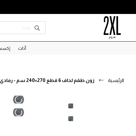
أثاث
إكسسو
الرئيسية
زون طقم لحاف 6 قطع 270×240 سم - رمادي
تخطى
تخطى
إلى
إلى
بداية
نهاية
معرض
معرض
الصور.
الصور.