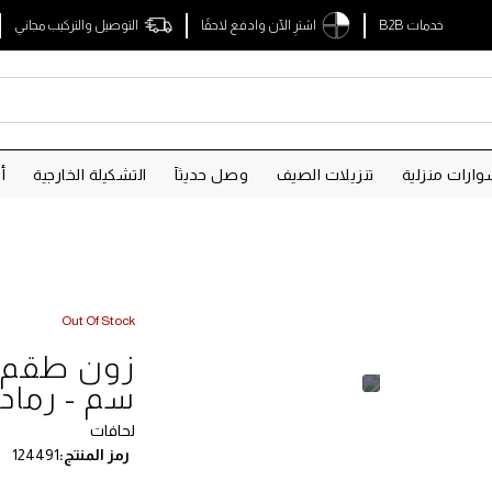
خدمات B2B
اشترِ الآن وادفع لاحقًا
التوصيل والتركيب مجاني
ارات منزلية
تنزيلات الصيف
وصل حديثآ
التشكيلة الخارجية
أ
Out Of Stock
سم - رماد
لحافات
رمز المنتج
124491