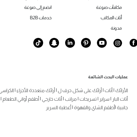
مكافآت صوغة
انضم إلى صوغة
أثاث المكاتب
خدمات B2B
مدونة
عمليات البحث الشائعة
الأرائك
|
أثاث
|
أرائك على شكل حرف ل
|
أرائك متعددة الأجزاء
|
الكراسي
أثاث البار
|
سراير
|
تسريحات
|
مراتب
|
أثاث خارجي
|
أطقم أواني الطعام
|
جانبية
|
أطقم الشاي والقهوة
|
أغطية السرير