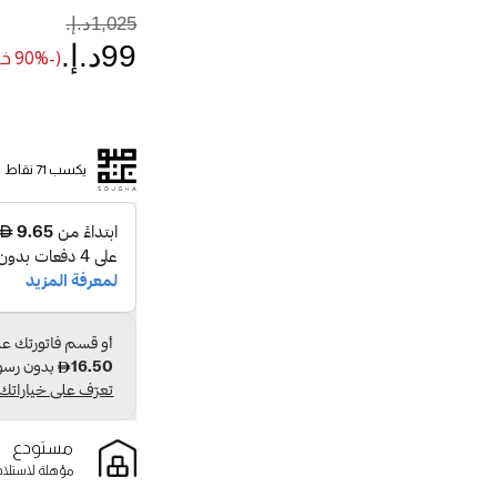
1,025د.إ.‏
99د.إ.‏
(-90% خصم)
يكسب 71 نقاط
مستودع
مؤهلة لاستلام