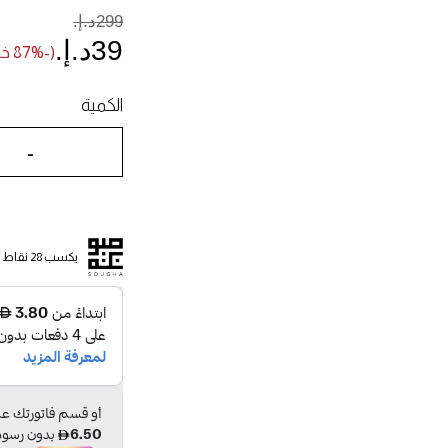
299د.إ.‏
39د.إ.‏
(-87% خصم)
الكمية
-
يكسب 28 نقاط