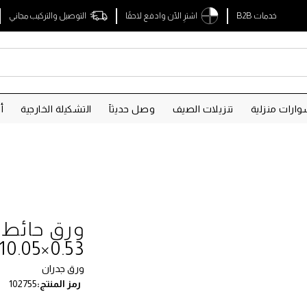
خدمات B2B
اشترِ الآن وادفع لاحقًا
التوصيل والتركيب مجاني
ارات منزلية
تنزيلات الصيف
وصل حديثآ
التشكيلة الخارجية
أ
0.53×10.05 م
ورق جدران
رمز المنتج
102755