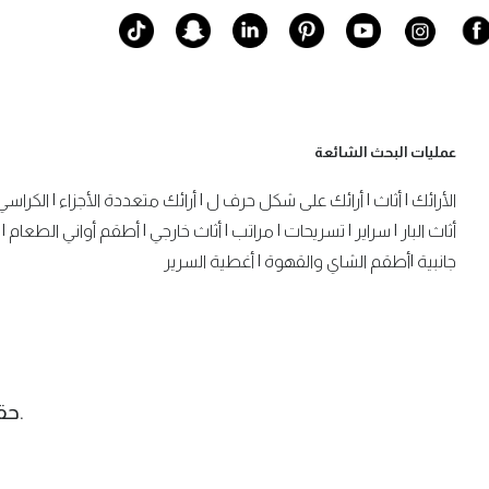
عمليات البحث الشائعة
الأرائك
|
أثاث
|
أرائك على شكل حرف ل
|
أرائك متعددة الأجزاء
|
الكراسي
أثاث البار
|
سراير
|
تسريحات
|
مراتب
|
أثاث خارجي
|
أطقم أواني الطعام
|
جانبية
|
أطقم الشاي والقهوة
|
أغطية السرير
.حقوق الن