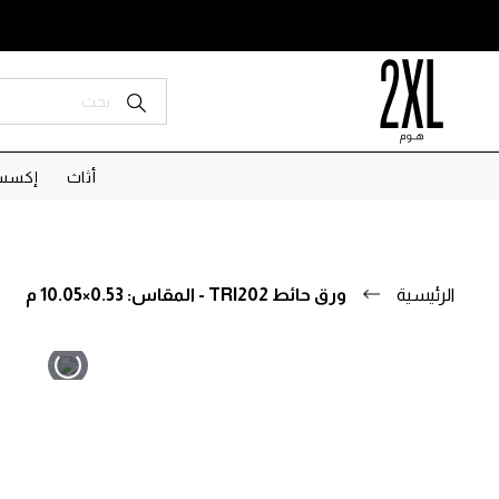
أثاث
إكسسو
الرئيسية
ورق حائط TRI202 - المقاس: 0.53×10.05 م
تخطى
تخطى
إلى
إلى
بداية
نهاية
معرض
معرض
الصور.
الصور.