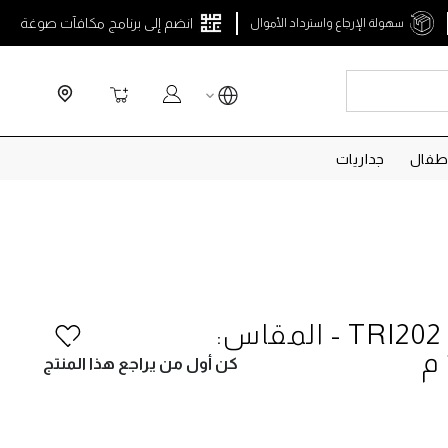
انضم إلى برنامج مكافآت صوغة
سهولة الإرجاع واسترداد الأموال
Search
سلة التسوق
طفال
جداريات
ورق حائط TRI202 - المقاس:
كن أول من يراجع هذا المنتج