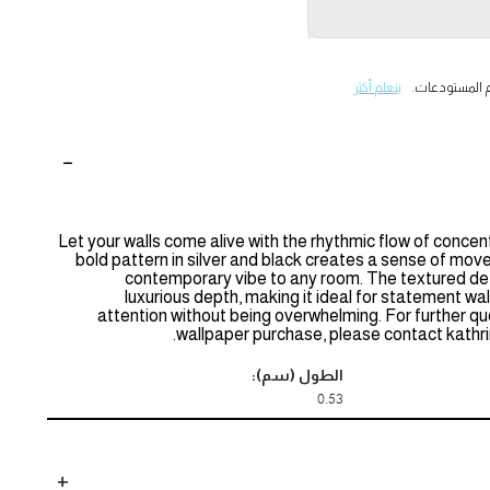
 المستودعات.
يتعلم أكثر
Let your walls come alive with the rhythmic flow of concentr
bold pattern in silver and black creates a sense of mo
contemporary vibe to any room. The textured deta
luxurious depth, making it ideal for statement w
attention without being overwhelming. For further qu
wallpaper purchase, please contact kath
الطول (سم):
0.53