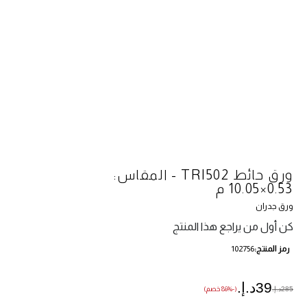
ورق حائط TRI502 - المقاس:
0.53×10.05 م
ورق جدران
كن أول من يراجع هذا المنتج
رمز المنتج
102756
39د.إ.‏
285د.إ.‏
(-86% خصم)