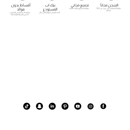
الشحن مجاناً
تجميع مجاني
بيك اب
أقساط بدون
مؤهلة للطلبات التي تزيد عن 500
مؤهلة لجميع طلبات الأثاث
المستودع
فوائد
درهم
الاستلام في اليوم التالي متاح
مدفوعات خالية من المتاعب.
اشتري الآن وادفع لاحقًا!